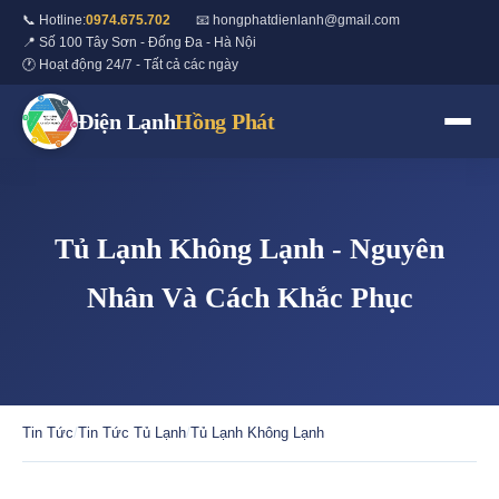
📞 Hotline:
0974.675.702
📧 hongphatdienlanh@gmail.com
📍 Số 100 Tây Sơn - Đống Đa - Hà Nội
🕐 Hoạt động 24/7 - Tất cả các ngày
Điện Lạnh
Hồng Phát
Tủ Lạnh Không Lạnh - Nguyên
Nhân Và Cách Khắc Phục
Tin Tức
/
Tin Tức Tủ Lạnh
/
Tủ Lạnh Không Lạnh