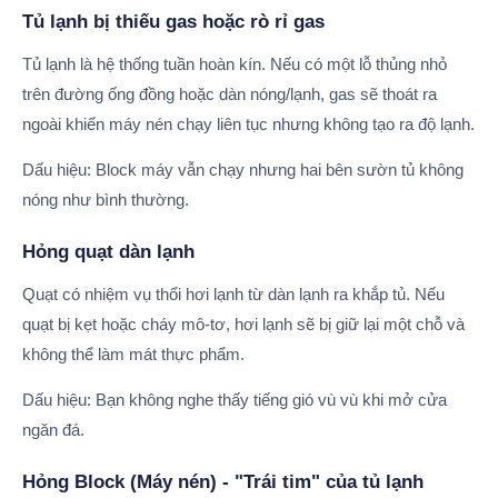
Tủ lạnh bị thiếu gas hoặc rò rỉ gas
Tủ lạnh là hệ thống tuần hoàn kín. Nếu có một lỗ thủng nhỏ
trên đường ống đồng hoặc dàn nóng/lạnh, gas sẽ thoát ra
ngoài khiến máy nén chạy liên tục nhưng không tạo ra độ lạnh.
Dấu hiệu: Block máy vẫn chạy nhưng hai bên sườn tủ không
nóng như bình thường.
Hỏng quạt dàn lạnh
Quạt có nhiệm vụ thổi hơi lạnh từ dàn lạnh ra khắp tủ. Nếu
quạt bị kẹt hoặc cháy mô-tơ, hơi lạnh sẽ bị giữ lại một chỗ và
không thể làm mát thực phẩm.
Dấu hiệu: Bạn không nghe thấy tiếng gió vù vù khi mở cửa
ngăn đá.
Hỏng Block (Máy nén) - "Trái tim" của tủ lạnh