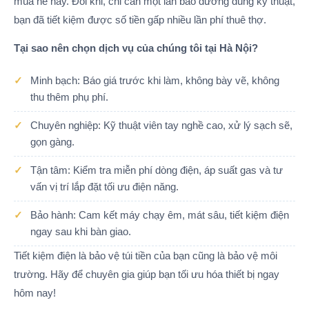
mùa hè này. Đôi khi, chỉ cần một lần bảo dưỡng đúng kỹ thuật,
bạn đã tiết kiệm được số tiền gấp nhiều lần phí thuê thợ.
Tại sao nên chọn dịch vụ của chúng tôi tại Hà Nội?
Minh bạch: Báo giá trước khi làm, không bày vẽ, không
thu thêm phụ phí.
Chuyên nghiệp: Kỹ thuật viên tay nghề cao, xử lý sạch sẽ,
gọn gàng.
Tận tâm: Kiểm tra miễn phí dòng điện, áp suất gas và tư
vấn vị trí lắp đặt tối ưu điện năng.
Bảo hành: Cam kết máy chạy êm, mát sâu, tiết kiệm điện
ngay sau khi bàn giao.
Tiết kiệm điện là bảo vệ túi tiền của bạn cũng là bảo vệ môi
trường. Hãy để chuyên gia giúp bạn tối ưu hóa thiết bị ngay
hôm nay!