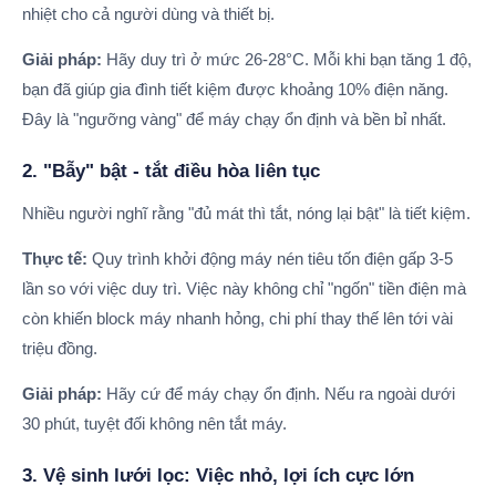
nhiệt cho cả người dùng và thiết bị.
Giải pháp:
Hãy duy trì ở mức 26-28°C. Mỗi khi bạn tăng 1 độ,
bạn đã giúp gia đình tiết kiệm được khoảng 10% điện năng.
Đây là "ngưỡng vàng" để máy chạy ổn định và bền bỉ nhất.
2. "Bẫy" bật - tắt điều hòa liên tục
Nhiều người nghĩ rằng "đủ mát thì tắt, nóng lại bật" là tiết kiệm.
Thực tế:
Quy trình khởi động máy nén tiêu tốn điện gấp 3-5
lần so với việc duy trì. Việc này không chỉ "ngốn" tiền điện mà
còn khiến block máy nhanh hỏng, chi phí thay thế lên tới vài
triệu đồng.
Giải pháp:
Hãy cứ để máy chạy ổn định. Nếu ra ngoài dưới
30 phút, tuyệt đối không nên tắt máy.
3. Vệ sinh lưới lọc: Việc nhỏ, lợi ích cực lớn