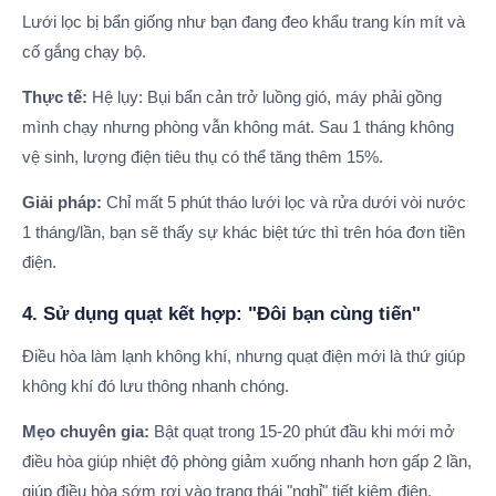
Lưới lọc bị bẩn giống như bạn đang đeo khẩu trang kín mít và
cố gắng chạy bộ.
Thực tế:
Hệ lụy: Bụi bẩn cản trở luồng gió, máy phải gồng
mình chạy nhưng phòng vẫn không mát. Sau 1 tháng không
vệ sinh, lượng điện tiêu thụ có thể tăng thêm 15%.
Giải pháp:
Chỉ mất 5 phút tháo lưới lọc và rửa dưới vòi nước
1 tháng/lần, bạn sẽ thấy sự khác biệt tức thì trên hóa đơn tiền
điện.
4. Sử dụng quạt kết hợp: "Đôi bạn cùng tiến"
Điều hòa làm lạnh không khí, nhưng quạt điện mới là thứ giúp
không khí đó lưu thông nhanh chóng.
Mẹo chuyên gia:
Bật quạt trong 15-20 phút đầu khi mới mở
điều hòa giúp nhiệt độ phòng giảm xuống nhanh hơn gấp 2 lần,
giúp điều hòa sớm rơi vào trạng thái "nghỉ" tiết kiệm điện.