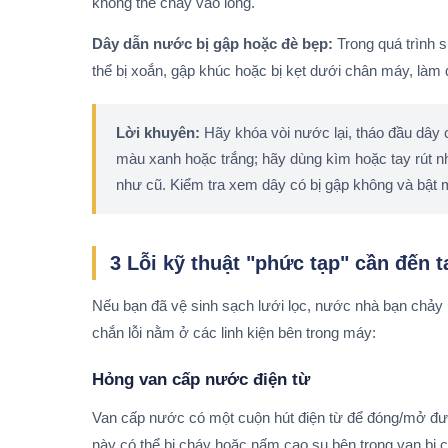
không thể chảy vào lồng.
Dây dẫn nước bị gập hoặc đè bẹp:
Trong quá trình 
thể bị xoắn, gập khúc hoặc bị kẹt dưới chân máy, làm
Lời khuyên:
Hãy khóa vòi nước lại, tháo đầu dây 
màu xanh hoặc trắng; hãy dùng kìm hoặc tay rút nhẹ
như cũ. Kiểm tra xem dây có bị gập không và bật 
3 Lỗi kỹ thuật "phức tạp" cần đến 
Nếu bạn đã vệ sinh sạch lưới lọc, nước nhà bạn chảy 
chắn lỗi nằm ở các linh kiện bên trong máy:
Hỏng van cấp nước điện từ
Van cấp nước có một cuộn hút điện từ để đóng/mở đư
này có thể bị cháy hoặc nấm cao su bên trong van bị