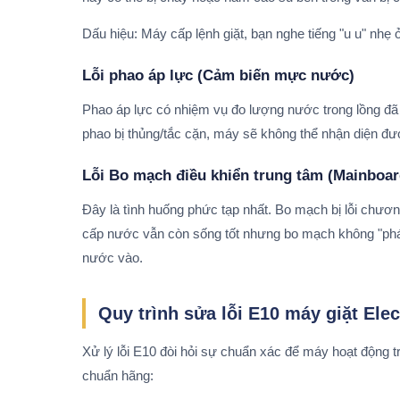
Dấu hiệu: Máy cấp lệnh giặt, bạn nghe tiếng "u u" nh
Lỗi phao áp lực (Cảm biến mực nước)
Phao áp lực có nhiệm vụ đo lượng nước trong lồng đã
phao bị thủng/tắc cặn, máy sẽ không thể nhận diện đư
Lỗi Bo mạch điều khiển trung tâm (Mainboar
Đây là tình huống phức tạp nhất. Bo mạch bị lỗi chương
cấp nước vẫn còn sống tốt nhưng bo mạch không "phá
nước vào.
Quy trình sửa lỗi E10 máy giặt Ele
Xử lý lỗi E10 đòi hỏi sự chuẩn xác để máy hoạt động trơn
chuẩn hãng: