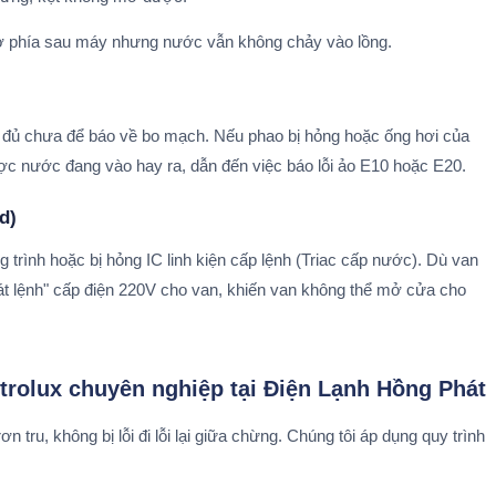
ẹ ở phía sau máy nhưng nước vẫn không chảy vào lồng.
 đủ chưa để báo về bo mạch. Nếu phao bị hỏng hoặc ống hơi của
ợc nước đang vào hay ra, dẫn đến việc báo lỗi ảo E10 hoặc E20.
d)
 trình hoặc bị hỏng IC linh kiện cấp lệnh (Triac cấp nước). Dù van
t lệnh" cấp điện 220V cho van, khiến van không thể mở cửa cho
ctrolux chuyên nghiệp tại Điện Lạnh Hồng Phát
 tru, không bị lỗi đi lỗi lại giữa chừng. Chúng tôi áp dụng quy trình