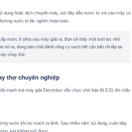
sử dụng hoặc dịch chuyển máy, sợi dây dẫn nước từ vòi vào máy có
 đường nước bị tắc nghẽn hoàn toàn.
cấp nước ở phía sau máy giặt ra. Bạn sẽ thấy một lưới lọc nhỏ
 nó ra, dùng bàn chải đánh răng cọ sạch hết cặn bẩn rồi lắp lại
máy chạy thử.
tay thợ chuyên nghiệp
rất mạnh mà máy giặt Electrolux vẫn chực chờ báo lỗi E10, thì chắc
ờng nước khi bo mạch ra lệnh. Sau nhiều năm sử dụng, cuộn dây
 cứng, kẹt không mở được.