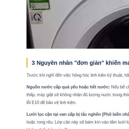
3 Nguyên nhân "đơn giản" khiến má
Trước khi nghĩ đến việc hỏng hóc linh kiện kỹ thuật, h
Nguồn nước cấp quá yếu hoặc hết nước:
Nếu bể ch
thấp, máy giặt sẽ không nhận đủ lượng nước trong thời 
lỗi E10 để bảo vệ linh kiện.
Lưới lọc cặn tại van cấp bị tắc nghẽn (Phổ biến nhấ
hoặc rong rêu. Lớp cặn này sẽ bám kín vào tấm lưới l