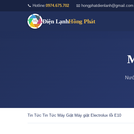
📞 Hotline:
0974.675.702
📧 hongphatdienlanh@gmail.com
Điện Lạnh
Hồng Phát
M
Nướ
Tin Tức
/
Tin Tức Máy Giặt
/
Máy giặt Electrolux lỗi E10