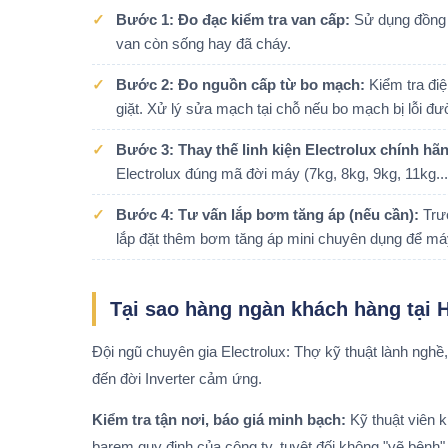
Bước 1: Đo đạc kiểm tra van cấp:
Sử dụng đồng h
van còn sống hay đã cháy.
Bước 2: Đo nguồn cấp từ bo mạch:
Kiểm tra đi
giặt. Xử lý sửa mạch tại chỗ nếu bo mạch bị lỗi đườ
Bước 3: Thay thế linh kiện Electrolux chính hã
Electrolux đúng mã đời máy (7kg, 8kg, 9kg, 11kg...
Bước 4: Tư vấn lắp bơm tăng áp (nếu cần):
Trườ
lắp đặt thêm bơm tăng áp mini chuyên dụng để má
Tại sao hàng ngàn khách hàng tại 
Đội ngũ chuyên gia Electrolux: Thợ kỹ thuật lành ngh
đến đời Inverter cảm ứng.
Kiểm tra tận nơi, báo giá minh bạch:
Kỹ thuật viên k
barem quy định của công ty, tuyệt đối không "vẽ bệnh"