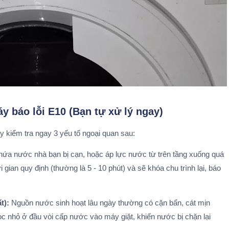
y báo lỗi E10 (Bạn tự xử lý ngay)
ãy kiểm tra ngay 3 yếu tố ngoại quan sau:
ứa nước nhà bạn bị cạn, hoặc áp lực nước từ trên tầng xuống quá
gian quy định (thường là 5 - 10 phút) và sẽ khóa chu trình lại, báo
t):
Nguồn nước sinh hoạt lâu ngày thường có cặn bẩn, cát mịn
ọc nhỏ ở đầu vòi cấp nước vào máy giặt, khiến nước bị chặn lại