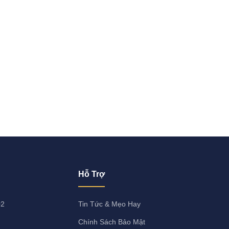
Hỗ Trợ
02
Tin Tức & Mẹo Hay
Chính Sách Bảo Mật