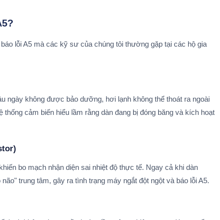
A5?
áo lỗi A5 mà các kỹ sư của chúng tôi thường gặp tại các hộ gia
 lâu ngày không được bảo dưỡng, hơi lạnh không thể thoát ra ngoài
hệ thống cảm biến hiểu lầm rằng dàn đang bị đóng băng và kích hoạt
stor)
 khiến bo mạch nhận diện sai nhiệt độ thực tế. Ngay cả khi dàn
ộ não" trung tâm, gây ra tình trạng máy ngắt đột ngột và báo lỗi A5.