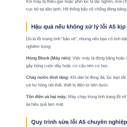
Khi máy bị thiếu gas hoặc phin lọc bị tắc nghẽn, môi 
cục bộ tại dàn lạnh. Hệ thống bảo vệ chống đóng băng 
Hậu quả nếu không xử lý lỗi A5 kịp
Dù là lỗi mang tính "bảo vệ", nhưng nếu bạn cố tình bậ
nghiêm trọng:
Hỏng Block (Máy nén):
Việc máy bị đóng băng hoặc á
gây hỏng cuộn dây hoặc cơ cấu nén cơ học.
Chảy nước lênh láng:
Khi dàn bị đóng đá, lúc bạn tắ
và hư hỏng nội thất, thiết bị điện tử bên dưới.
Tốn điện và hại máy:
Máy chạy trong tình trạng lỗi sẽ
lại hiệu quả làm mát.
Quy trình sửa lỗi A5 chuyên nghiệ