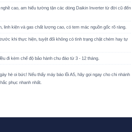
 nghề cao, am hiểu tường tận các dòng Daikin Inverter từ đời cũ đến
 linh kiện và gas chất lượng cao, có tem mác nguồn gốc rõ ràng.
rước khi thực hiện, tuyệt đối không có tình trạng chặt chém hay tự
đều đi kèm chế độ bảo hành chu đáo từ 3 - 12 tháng.
gày hè oi bức! Nếu thấy máy báo lỗi A5, hãy gọi ngay cho chi nhánh
hắc phục nhanh nhất.