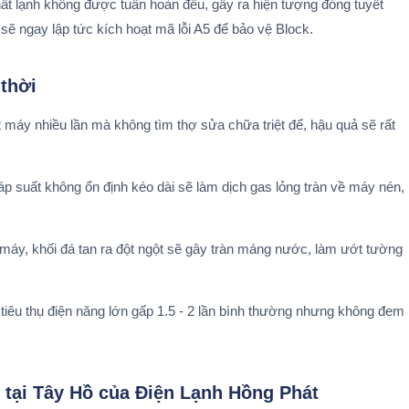
chất lạnh không được tuần hoàn đều, gây ra hiện tượng đóng tuyết
sẽ ngay lập tức kích hoạt mã lỗi A5 để bảo vệ Block.
 thời
t máy nhiều lần mà không tìm thợ sửa chữa triệt để, hậu quả sẽ rất
p suất không ổn định kéo dài sẽ làm dịch gas lỏng tràn về máy nén,
t máy, khối đá tan ra đột ngột sẽ gây tràn máng nước, làm ướt tường
 tiêu thụ điện năng lớn gấp 1.5 - 2 lần bình thường nhưng không đem
p tại Tây Hồ của Điện Lạnh Hồng Phát