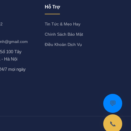
Hỗ Trợ
02
Tin Tức & Mẹo Hay
Chính Sách Bảo Mật
anh@gmail.com
Điều Khoản Dịch Vụ
 Số 100 Tây
 - Hà Nội
24/7 mọi ngày
💬
📞