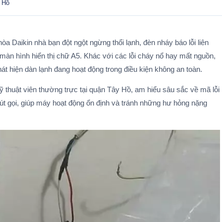
y Hồ
a Daikin nhà bạn đột ngột ngừng thổi lạnh, đèn nháy báo lỗi liên
 màn hình hiển thị chữ A5. Khác với các lỗi cháy nổ hay mất nguồn,
phát hiện dàn lạnh đang hoạt động trong điều kiện không an toàn.
kỹ thuật viên thường trực tại quận Tây Hồ, am hiểu sâu sắc về mã lỗi
hút gọi, giúp máy hoạt động ổn định và tránh những hư hỏng nặng