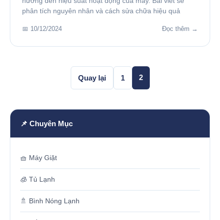
hưởng đến hiệu suất hoạt động của máy. Bài viết sẽ
phân tích nguyên nhân và cách sửa chữa hiệu quả
📅 10/12/2024
Đọc thêm →
2
Quay lại
1
📌 Chuyên Mục
🧺 Máy Giặt
🧊 Tủ Lạnh
🚿 Bình Nóng Lạnh